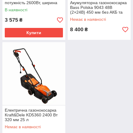
потужність 2600Вт, ширина
Акумуляторна газонокосарка
зрізу 32 см, травозбірник 25 л
Bass Polska 9043 48В
В наявності
– для догляду за газоном
(2×24В) 450 мм без АКБ та
ЗП
3 575
Немає в наявності
₴
8 400
₴
Купити
Електрична газонокосарка
Kraft&Dele KD5360 2400 Вт
320 мм 25 л
Немає в наявності