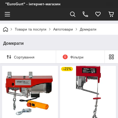
"EuroGurt" - інтернет-магазин
Товари та послуги
Автотовари
Домкрати
Домкрати
Сортування
0
Фільтри
–21%