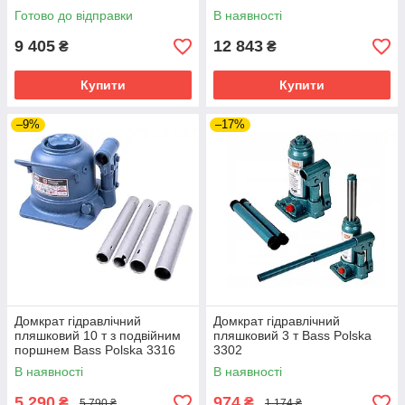
Готово до відправки
В наявності
9 405
12 843
₴
₴
Купити
Купити
–9%
–17%
Домкрат гідравлічний
Домкрат гідравлічний
пляшковий 10 т з подвійним
пляшковий 3 т Bass Polska
поршнем Bass Polska 3316
3302
В наявності
В наявності
5 290
974
₴
₴
5 790 ₴
1 174 ₴