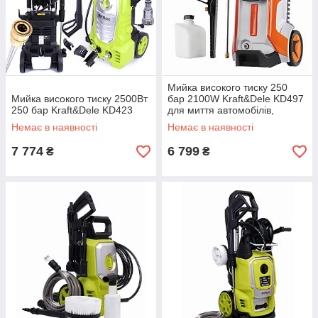
Мийка високого тиску 250
Мийка високого тиску 2500Вт
бар 2100W Kraft&Dele KD497
250 бар Kraft&Dele KD423
для миття автомобілів,
фасадів, терас, садових
Немає в наявності
Немає в наявності
меблів та іншого
7 774
6 799
₴
₴