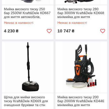
Мийка високого тиску 250
Мийка високого тиску 280
бар 2500W Kraft&Dele KD667
бар 3000W Kraft&Dele KD668
для миття автомобілів,
мінімийка для миття
фасадів, терас, садових
автомобілів, фасадів, терас,
Немає в наявності
Немає в наявності
меблів та іншого
садових меблів
4 230
10 747
₴
₴
Щітка для мийки високого
Мийка високого тиску 200
тиску Kraft&Dele KD669 для
бар 2000W Kraft&Dele KD446
очищення бруківки та стін
мінімийка для миття
автомобілів, фасадів, терас,