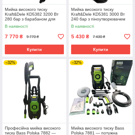
Мийка високого тиску
Мийка високого тиску
Kraft&Dele KD5382 3200 Вт
Kraft&Dele KD5381 3000 Вт
280 бар з барабаном для
240 бар з піноутворювачем
шланга та піноутворювачем
— для авто, двору та фасадів
В наявності
В наявності
— для авто, двору та фасадів
7 770
5 430
₴
₴
9 770 ₴
7 430 ₴
Купити
Купити
–32%
–32%
Професійна мийка високого
Мийка високого тиску Bass
тиску Bass Polska 7882 —
Polska 7881 — потужна