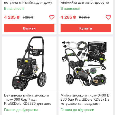
потужна мінімийка для дому
мінімийка для авто, двору та
та авто
фасаду
В наявності
В наявності
4 285
4 285
₴
₴
6 285 ₴
6 285 ₴
Купити
Купити
Бензинова мийка високого
Мийка високого тиску 3400 Вт
тиску 360 бар 7 к.с.
280 бар Kraft&Dele KD5371 з
Kraft&Dele KD5370 для авто
котушкою та насадками
та техніки
Готово до відправки
Готово до відправки