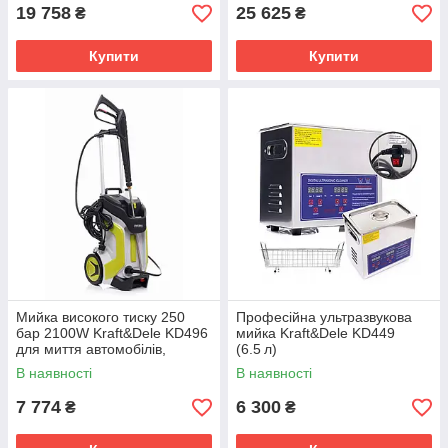
19 758
25 625
₴
₴
Купити
Купити
Мийка високого тиску 250
Професійна ультразвукова
бар 2100W Kraft&Dele KD496
мийка Kraft&Dele KD449
для миття автомобілів,
(6.5 л)
фасадів, терас, садових
В наявності
В наявності
меблів та іншого
7 774
6 300
₴
₴