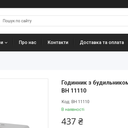
ри
Про нас
Контакти
Доставка та оплата
Годинник з будильнико
BH 11110
Код:
BH 11110
В наявності
437 ₴