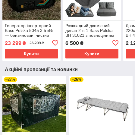
Генератор інверторний
Розкладний двомісний
Двом
Bass Polska 5045 3.5 кВт
диван 2-в-1 Bass Polska
220x
— бензиновий, чистий
BH 31021 з повноцінним
BH 4
синус, для будинку та
спальним місцем
23 299
6 500
2 1
₴
₴
26 299 ₴
техніки
190×100×15 см
Купити
Купити
Акційні пропозиції та новинки
–27%
–26%