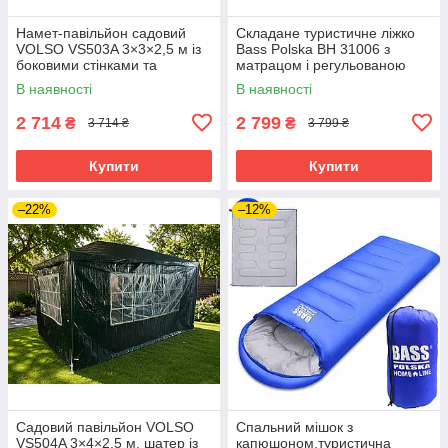
Намет-павільйон садовий
Складане туристичне ліжко
VOLSO VS503A 3×3×2,5 м із
Bass Polska BH 31006 з
боковими стінками та
матрацом і регульованою
прозорими вікнами,
спинкою, розкладне
В наявності
В наявності
водонепроникний, зелений
кемпінгове ліжко 193×68×30
см
2 714
2 799
₴
₴
3 714 ₴
3 799 ₴
Купити
Купити
–22%
–12%
Садовий павільйон VOLSO
Спальний мішок з
VS504A 3×4×2,5 м, шатер із
капюшоном,туристична