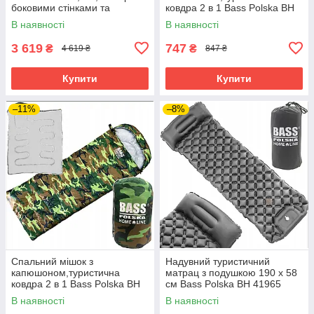
боковими стінками та
ковдра 2 в 1 Bass Polska BH
дверима на блискавці,
41997 синій
В наявності
В наявності
зелений
3 619
747
₴
₴
4 619 ₴
847 ₴
Купити
Купити
–11%
–8%
Спальний мішок з
Надувний туристичний
капюшоном,туристична
матрац з подушкою 190 х 58
ковдра 2 в 1 Bass Polska BH
см Bass Polska BH 41965
41994 камуфляж
В наявності
В наявності