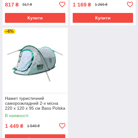
817
1 169
₴
₴
917 ₴
1 269 ₴
Купити
Купити
–6%
Намет туристичний
саморозкладний 2-х місна
220 х 120 х 95 см Bass Polska
BH 10020
В наявності
1 449
₴
1 549 ₴