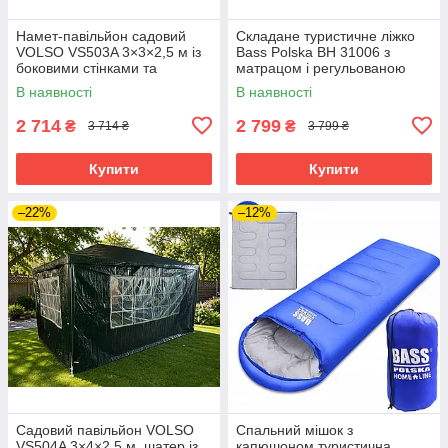
Намет-павільйон садовий
Складане туристичне ліжко
VOLSO VS503A 3×3×2,5 м із
Bass Polska BH 31006 з
боковими стінками та
матрацом і регульованою
прозорими вікнами,
спинкою, розкладне
В наявності
В наявності
водонепроникний, зелений
кемпінгове ліжко 193×68×30
см
2 714
2 799
₴
₴
3 714 ₴
3 799 ₴
Купити
Купити
–22%
–12%
Садовий павільйон VOLSO
Спальний мішок з
VS504A 3×4×2,5 м, шатер із
капюшоном,туристична