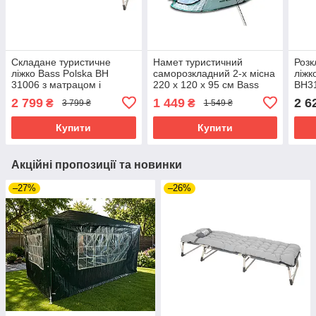
Складане туристичне
Намет туристичний
Розк
ліжко Bass Polska BH
саморозкладний 2-х місна
ліжк
31006 з матрацом і
220 х 120 х 95 см Bass
BH31
регульованою спинкою,
Polska BH 10020
кемп
2 799
1 449
2 6
₴
₴
3 799 ₴
1 549 ₴
розкладне кемпінгове
198
ліжко 193×68×30 см
нава
Купити
Купити
Акційні пропозиції та новинки
–27%
–26%