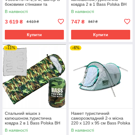
боковими стінками та
ковдра 2 в 1 Bass Polska BH
дверима на блискавці,
41997 синій
В наявності
В наявності
зелений
3 619
747
₴
₴
4 619 ₴
847 ₴
Купити
Купити
–11%
–6%
Спальний мішок з
Намет туристичний
капюшоном,туристична
саморозкладний 2-х місна
ковдра 2 в 1 Bass Polska BH
220 х 120 х 95 см Bass Polska
41994 камуфляж
BH 10020
В наявності
В наявності