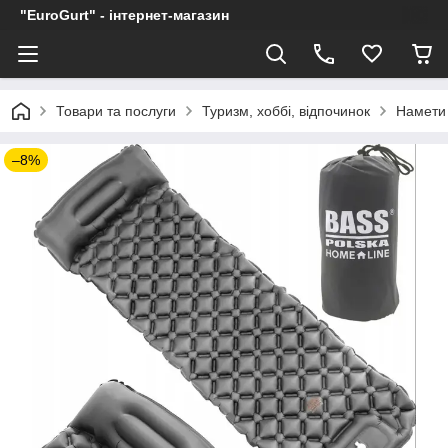
"EuroGurt" - інтернет-магазин
Товари та послуги
Туризм, хоббі, відпочинок
Намети 
–8%