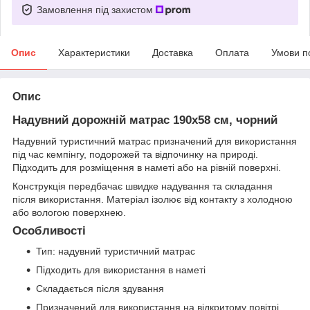
Замовлення під захистом
Опис
Характеристики
Доставка
Оплата
Умови п
Опис
Надувний дорожній матрас 190x58 см, чорний
Надувний туристичний матрас призначений для використання
під час кемпінгу, подорожей та відпочинку на природі.
Підходить для розміщення в наметі або на рівній поверхні.
Конструкція передбачає швидке надування та складання
після використання. Матеріал ізолює від контакту з холодною
або вологою поверхнею.
Особливості
Тип: надувний туристичний матрас
Підходить для використання в наметі
Складається після здування
Призначений для використання на відкритому повітрі