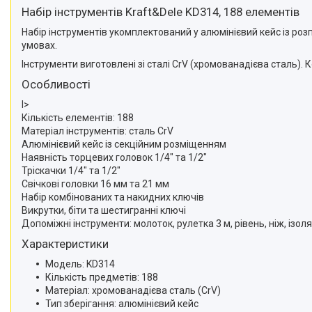
Набір інструментів Kraft&Dele KD314, 188 елементів
Набір інструментів укомплектований у алюмінієвий кейс із ро
умовах.
Інструменти виготовлені зі сталі CrV (хромованадієва сталь). К
Особливості
l>
Кількість елементів: 188
Матеріал інструментів: сталь CrV
Алюмінієвий кейс із секційним розміщенням
Наявність торцевих головок 1/4" та 1/2"
Тріскачки 1/4" та 1/2"
Свічкові головки 16 мм та 21 мм
Набір комбінованих та накидних ключів
Викрутки, біти та шестигранні ключі
Допоміжні інструменти: молоток, рулетка 3 м, рівень, ніж, ізол
Характеристики
Модель: KD314
Кількість предметів: 188
Матеріал: хромованадієва сталь (CrV)
Тип зберігання: алюмінієвий кейс