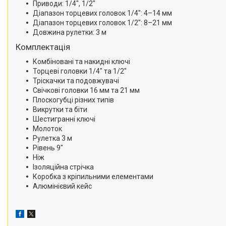
Приводи: 1/4", 1/2"
Діапазон торцевих головок 1/4": 4–14 мм
Діапазон торцевих головок 1/2": 8–21 мм
Довжина рулетки: 3 м
Комплектація
Комбіновані та накидні ключі
Торцеві головки 1/4" та 1/2"
Тріскачки та подовжувачі
Свічкові головки 16 мм та 21 мм
Плоскогубці різних типів
Викрутки та біти
Шестигранні ключі
Молоток
Рулетка 3 м
Рівень 9"
Ніж
Ізоляційна стрічка
Коробка з кріпильними елементами
Алюмінієвий кейс