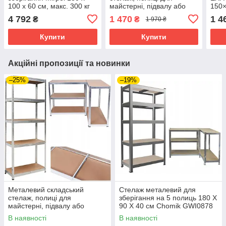
100 x 60 см, макс. 300 кг
майстерні, підвалу або
150×
на полицю
гаража 180x90x40, 5
вант
4 792
1 470
1 4
₴
₴
1 970 ₴
полиць, до 875 кг
комо
навантаження
Купити
Купити
Акційні пропозиції та новинки
–25%
–19%
Металевий складський
Стелаж металевий для
стелаж, полиці для
зберігання на 5 полиць 180 X
майстерні, підвалу або
90 X 40 см Chomik GWI0878
гаража 180x90x40, 5 полиць,
В наявності
В наявності
до 875 кг навантаження