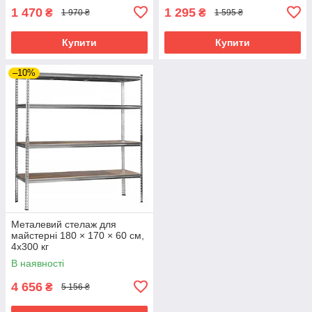
1 470
1 295
₴
₴
1 970 ₴
1 595 ₴
Купити
Купити
–10%
Металевий стелаж для
майстерні 180 × 170 × 60 см,
4х300 кг
В наявності
4 656
₴
5 156 ₴