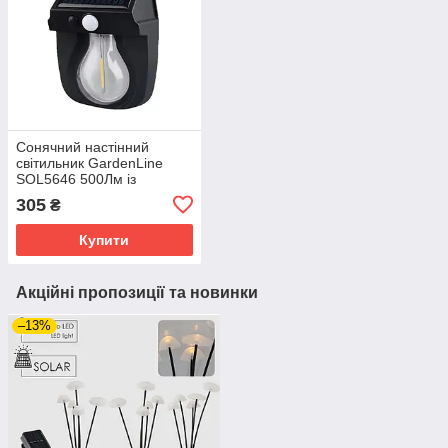
Сонячний настінний
світильник GardenLine
SOL5646 500Лм із
датчиком руху, 50 LED,
305
₴
12×17×5.8см Автономний
ліхтар на сонячній батареї
Купити
Акційні пропозиції та новинки
–13%