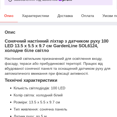
Опис
Характеристики
Доставка
Оплата
Умови п
Опис
Сонячний настінний ліхтар з датчиком руху 100
LED 13.5 x 5.5 x 9.7 см GardenLine SOL6124,
холодне біле світло
Настінний світильник призначений для освітлення входу,
фасаду, тераси або прибудинкової території. Працює від
вбудованої сонячної панелі та оснащений датчиком руху для
автоматичного вмикання при фіксації активності.
Технічні характеристики
Кількість світлодіодів: 100 LED
Колір світла: холодний білий
Розміри: 13.5 x 5.5 x 9.7 см
Тип живлення: сонячна панель
Датчик руху: до 5 м