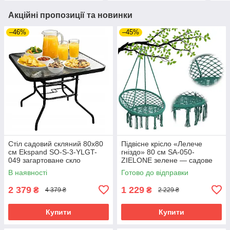
Акційні пропозиції та новинки
–46%
–45%
Стіл садовий скляний 80x80
Підвісне крісло «Лелече
см Ekspand SO-S-3-YLGT-
гніздо» 80 см SA-050-
049 загартоване скло
ZIELONE зелене — садове
металевий стіл для
крісло-гойдалка для дому,
В наявності
Готово до відправки
відпочинку тераси та балкона
тераси та відпочинку
2 379
1 229
₴
₴
4 379 ₴
2 229 ₴
Купити
Купити