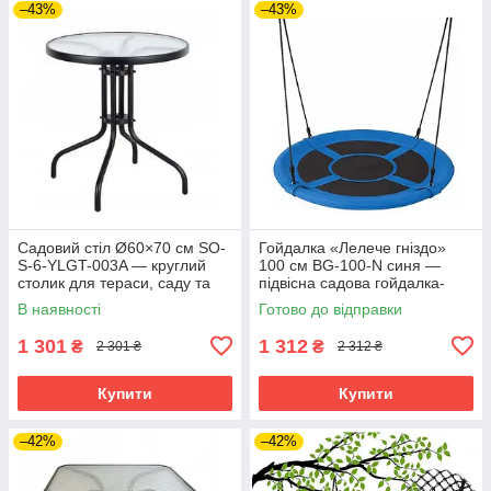
–43%
–43%
Садовий стіл Ø60×70 см SO-
Гойдалка «Лелече гніздо»
S-6-YLGT-003A — круглий
100 см BG-100-N синя —
столик для тераси, саду та
підвісна садова гойдалка-
балкона
гніздо для дітей та дорослих,
В наявності
Готово до відправки
для саду й двору
1 301
1 312
₴
₴
2 301 ₴
2 312 ₴
Купити
Купити
–42%
–42%