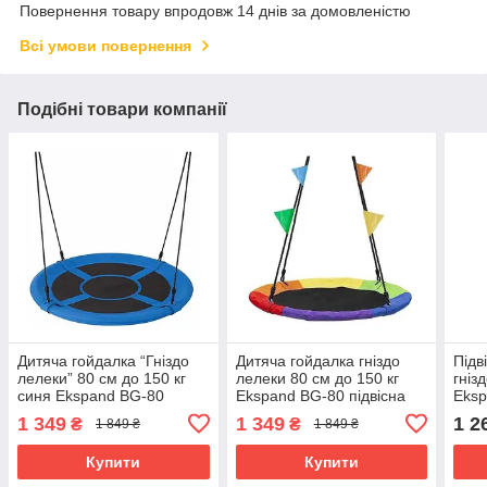
Повернення товару впродовж 14 днів за домовленістю
Всі умови повернення
Подібні товари компанії
Дитяча гойдалка “Гніздо
Дитяча гойдалка гніздо
Підв
лелеки” 80 см до 150 кг
лелеки 80 см до 150 кг
гніз
синя Ekspand BG-80
Ekspand BG-80 підвісна
Eksp
підвісна садова гойдалка
гойдалка для саду та дому
до 1
1 349
1 349
1 2
₴
₴
1 849 ₴
1 849 ₴
для дому та вулиці
балк
Купити
Купити