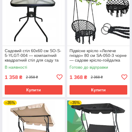
Садовий стіл 60x60 см SO-S-
Підвісне крісло «Лелече
5-YLGT-004 — компактний
гніздо» 80 см SA-050-3 чорне
квадратний стіл для саду та
— садове крісло-гойдалка
тераси
для дому, тераси та
В наявності
Готово до відправки
відпочинку
1 358
1 368
₴
₴
2 358 ₴
2 368 ₴
Купити
Купити
–35%
–35%