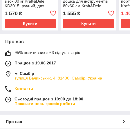
візок 80 кг Kraft&Dele
дошка для інструментів
порт
KD3015, ручний, для
80х60 см Kraft&Dele
Kraf
майстерні та складу
KD11896 органайзер для
1 570
1 555
1 4
₴
₴
гаража
Купити
Купити
Про нас
95% позитивних з 63 відгуків за рік
Працює з 19.06.2017
м. Самбір
вулиця Бачинських, 4, 81400, Самбір, Україна
Контакти
Сьогодні працює з 10:00 до 18:00
Показати весь графік роботи
Про нас