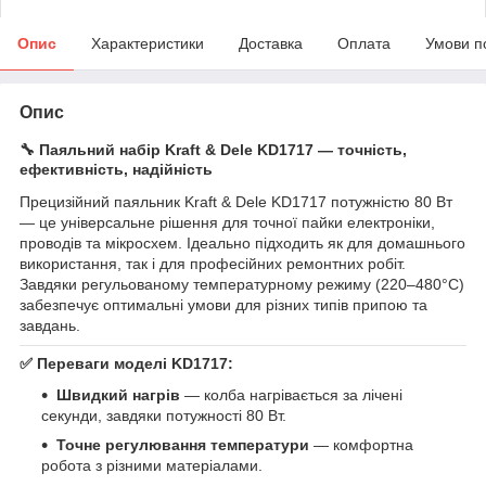
Опис
Характеристики
Доставка
Оплата
Умови п
Опис
🔧
Паяльний набір Kraft & Dele KD1717 — точність,
ефективність, надійність
Прецизійний паяльник Kraft & Dele KD1717 потужністю 80 Вт
— це універсальне рішення для точної пайки електроніки,
проводів та мікросхем. Ідеально підходить як для домашнього
використання, так і для професійних ремонтних робіт.
Завдяки регульованому температурному режиму (220–480°C)
забезпечує оптимальні умови для різних типів припою та
завдань.
✅
Переваги моделі KD1717:
Швидкий нагрів
— колба нагрівається за лічені
секунди, завдяки потужності 80 Вт.
Точне регулювання температури
— комфортна
робота з різними матеріалами.